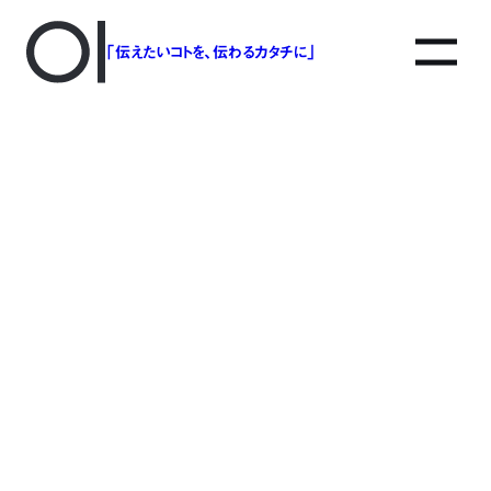
「伝えたいコトを、伝わるカタチに」
アソボットのしごと
事業別で探す
タグで探す
該当する記事は見つかりませんでした。