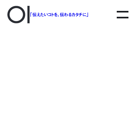
「伝えたいコトを、伝わるカタチに」
アソボットのしごと
事業別で探す
タグで探す
該当する記事は見つかりませんでした。