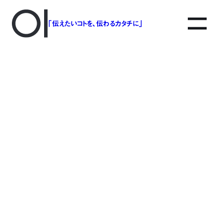
「伝えたいコトを、伝わるカタチに」
アソボットのしごと
事業別で探す
タグで探す
該当する記事は見つかりませんでした。