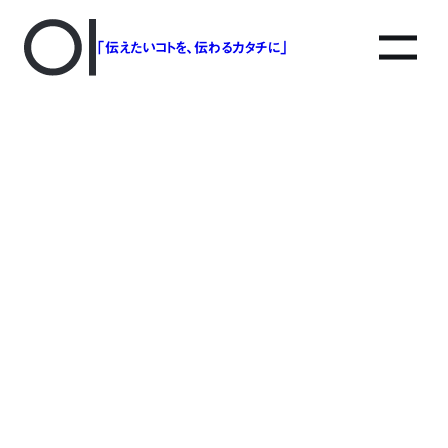
「伝えたいコトを、伝わるカタチに」
アソボットのしごと
事業別で探す
タグで探す
該当する記事は見つかりませんでした。