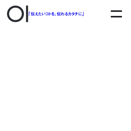
「伝えたいコトを、伝わるカタチに」
アソボットのしごと
事業別で探す
タグで探す
該当する記事は見つかりませんでした。