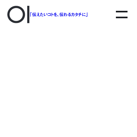
「伝えたいコトを、伝わるカタチに」
アソボットのしごと
事業別で探す
タグで探す
該当する記事は見つかりませんでした。