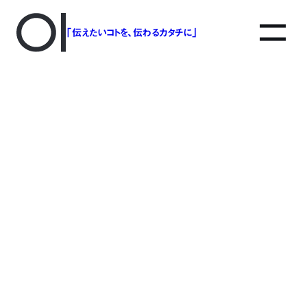
「伝えたいコトを、伝わるカタチに」
アソボットのしごと
事業別で探す
タグで探す
該当する記事は見つかりませんでした。