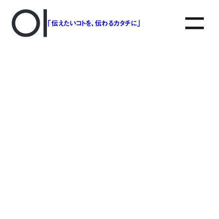
「伝えたいコトを、伝わるカタチに」
アソボットのしごと
事業別で探す
タグで探す
該当する記事は見つかりませんでした。