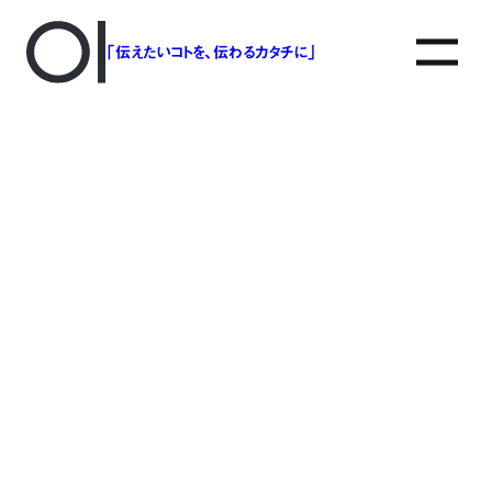
「伝えたいコトを、伝わるカタチに」
アソボットのしごと
事業別で探す
タグで探す
該当する記事は見つかりませんでした。