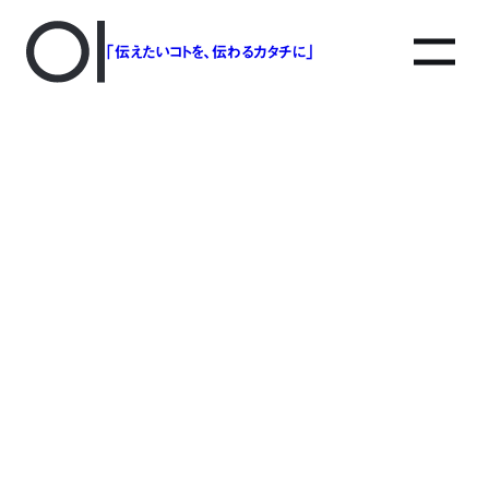
「伝えたいコトを、伝わるカタチに」
アソボットのしごと
事業別で探す
タグで探す
該当する記事は見つかりませんでした。