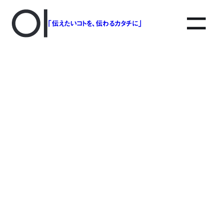
「伝えたいコトを、伝わるカタチに」
アソボットのしごと
事業別で探す
タグで探す
該当する記事は見つかりませんでした。