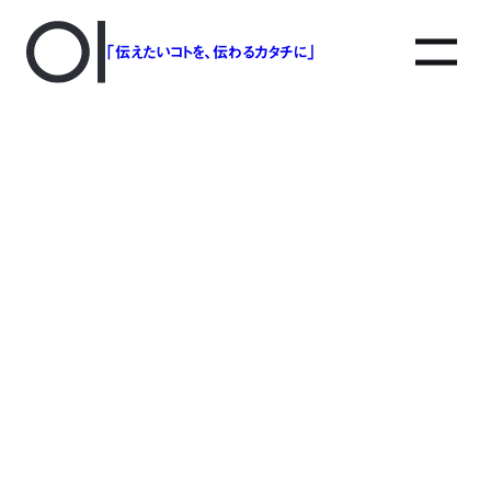
「伝えたいコトを、伝わるカタチに」
アソボットのしごと
事業別で探す
タグで探す
該当する記事は見つかりませんでした。