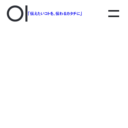
「伝えたいコトを、伝わるカタチに」
アソボットのしごと
事業別で探す
タグで探す
該当する記事は見つかりませんでした。