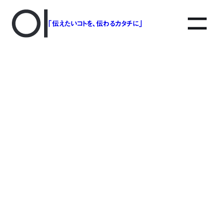
「伝えたいコトを、伝わるカタチに」
アソボットのしごと
事業別で探す
タグで探す
該当する記事は見つかりませんでした。