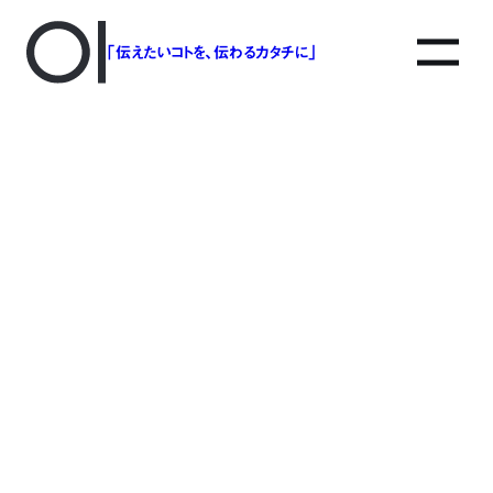
「伝えたいコトを、伝わるカタチに」
アソボットのしごと
事業別で探す
タグで探す
該当する記事は見つかりませんでした。