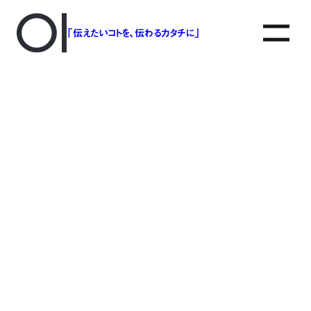
「伝えたいコトを、伝わるカタチに」
アソボットのしごと
事業別で探す
タグで探す
該当する記事は見つかりませんでした。