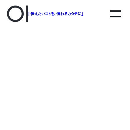
「伝えたいコトを、伝わるカタチに」
アソボットのしごと
事業別で探す
タグで探す
該当する記事は見つかりませんでした。