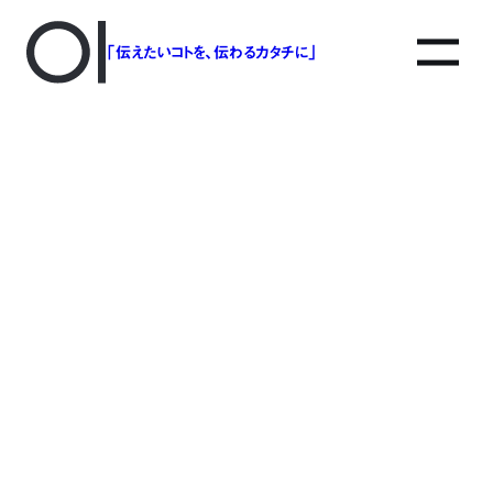
「伝えたいコトを、伝わるカタチに」
アソボットのしごと
事業別で探す
タグで探す
該当する記事は見つかりませんでした。