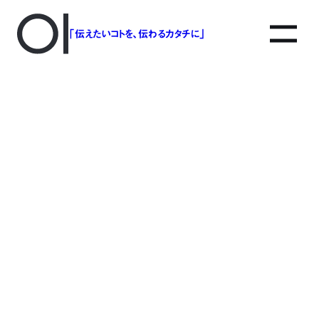
「伝えたいコトを、伝わるカタチに」
アソボットのしごと
事業別で探す
タグで探す
該当する記事は見つかりませんでした。