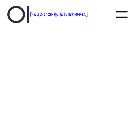
「伝えたいコトを、伝わるカタチに」
アソボットのしごと
事業別で探す
タグで探す
該当する記事は見つかりませんでした。