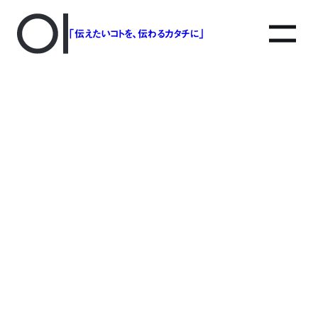
「伝えたいコトを、伝わるカタチに」
アソボットのしごと
事業別で探す
タグで探す
該当する記事は見つかりませんでした。