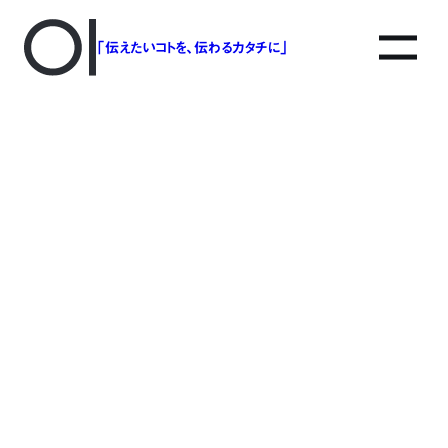
「伝えたいコトを、伝わるカタチに」
アソボットのしごと
事業別で探す
タグで探す
該当する記事は見つかりませんでした。