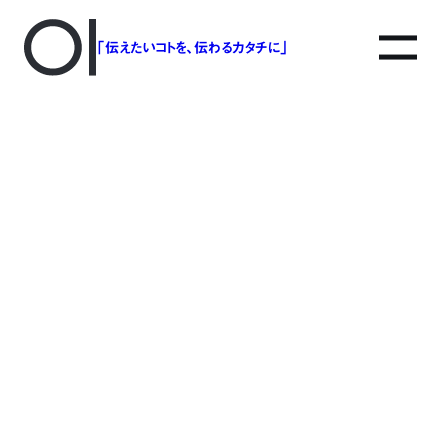
「伝えたいコトを、伝わるカタチに」
アソボットのしごと
事業別で探す
タグで探す
該当する記事は見つかりませんでした。