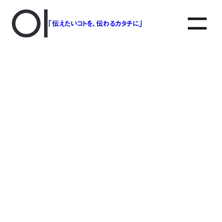
「伝えたいコトを、伝わるカタチに」
アソボットのしごと
事業別で探す
タグで探す
該当する記事は見つかりませんでした。