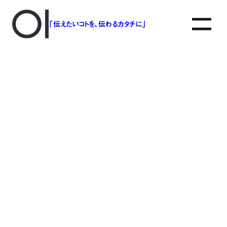
「伝えたいコトを、伝わるカタチに」
アソボットのしごと
事業別で探す
タグで探す
該当する記事は見つかりませんでした。