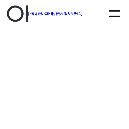
「伝えたいコトを、伝わるカタチに」
アソボットのしごと
事業別で探す
タグで探す
該当する記事は見つかりませんでした。