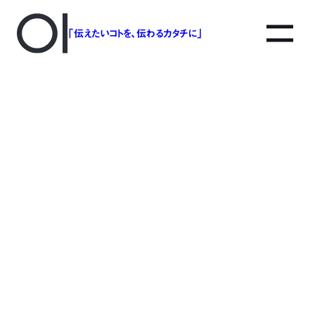
「伝えたいコトを、伝わるカタチに」
アソボットのしごと
事業別で探す
タグで探す
該当する記事は見つかりませんでした。