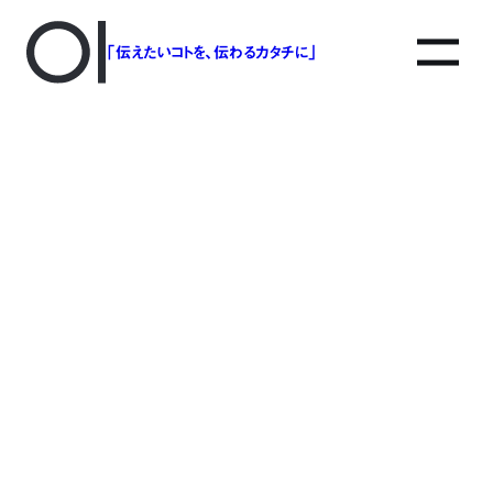
「伝えたいコトを、伝わるカタチに」
アソボットのしごと
事業別で探す
タグで探す
該当する記事は見つかりませんでした。