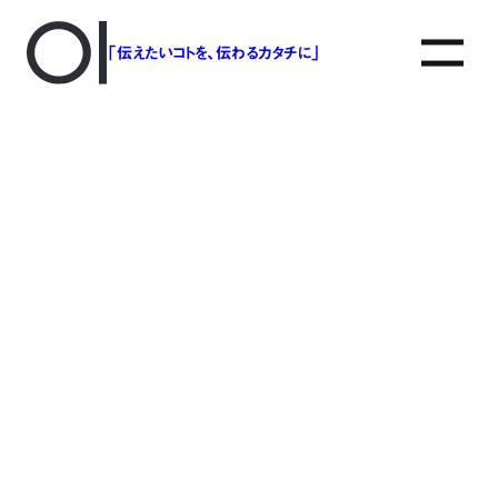
「伝えたいコトを、伝わるカタチに」
アソボットのしごと
事業別で探す
タグで探す
該当する記事は見つかりませんでした。