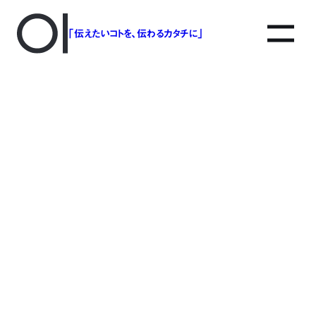
「伝えたいコトを、伝わるカタチに」
アソボットのしごと
事業別で探す
タグで探す
該当する記事は見つかりませんでした。