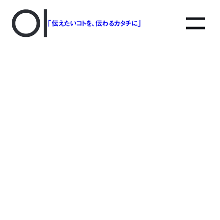
「伝えたいコトを、伝わるカタチに」
アソボットのしごと
事業別で探す
タグで探す
該当する記事は見つかりませんでした。