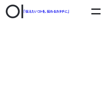
「伝えたいコトを、伝わるカタチに」
アソボットのしごと
事業別で探す
タグで探す
該当する記事は見つかりませんでした。